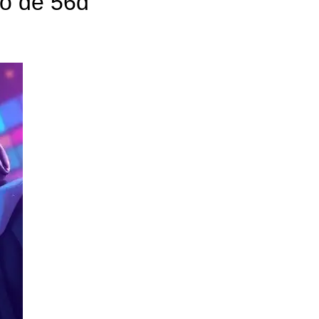
to de 56d