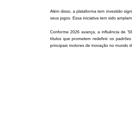
Além disso, a plataforma tem investido sign
seus jogos. Essa iniciativa tem sido amplam
Conforme 2026 avança, a influência de '56
títulos que prometem redefinir os padrõe
principais motores de inovação no mundo do