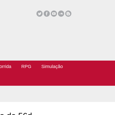
orrida
RPG
Simulação