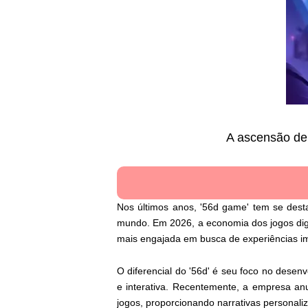
A ascensão de '
Nos últimos anos, '56d game' tem se dest
mundo. Em 2026, a economia dos jogos dig
mais engajada em busca de experiências ime
O diferencial do '56d' é seu foco no dese
e interativa. Recentemente, a empresa anun
jogos, proporcionando narrativas personaliz