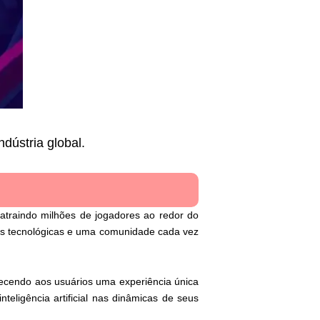
ndústria global.
atraindo milhões de jogadores ao redor do
es tecnológicas e uma comunidade cada vez
recendo aos usuários uma experiência única
teligência artificial nas dinâmicas de seus