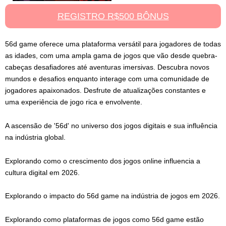
REGISTRO R$500 BÔNUS
56d game oferece uma plataforma versátil para jogadores de todas
as idades, com uma ampla gama de jogos que vão desde quebra-
cabeças desafiadores até aventuras imersivas. Descubra novos
mundos e desafios enquanto interage com uma comunidade de
jogadores apaixonados. Desfrute de atualizações constantes e
uma experiência de jogo rica e envolvente.
A ascensão de '56d' no universo dos jogos digitais e sua influência
na indústria global.
Explorando como o crescimento dos jogos online influencia a
cultura digital em 2026.
Explorando o impacto do 56d game na indústria de jogos em 2026.
Explorando como plataformas de jogos como 56d game estão