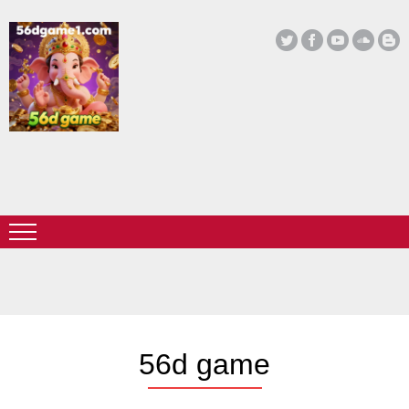
56d game