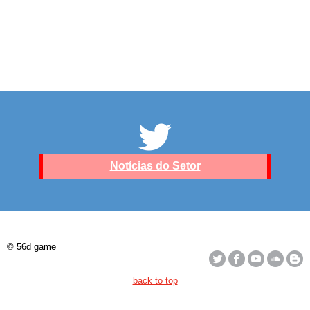
Notícias do Setor
© 56d game
back to top