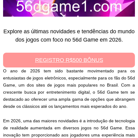
Explore as últimas novidades e tendências do mundo
dos jogos com foco no 56d Game em 2026.
REGISTRO R$500 BÔNUS
O ano de 2026 tem sido bastante movimentado para os
entusiastas de jogos eletrônicos, especialmente para os fãs do 56d
Game, um dos sites de jogos mais populares no Brasil. Com a
crescente busca por entretenimento digital, o 56d Game tem se
destacado ao oferecer uma ampla gama de opções que abrangem
desde os clássicos até os lançamentos mais esperados do ano.
Em 2026, uma das maiores novidades é a introdução de tecnologia
de realidade aumentada em diversos jogos no 56d Game. Essa
inovação tem proporcionado aos jogadores uma experiência mais