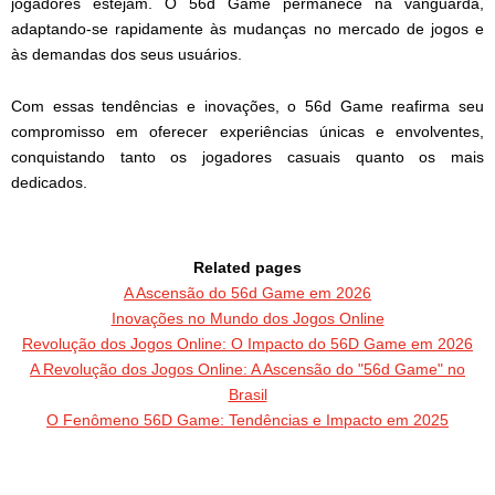
jogadores estejam. O 56d Game permanece na vanguarda,
adaptando-se rapidamente às mudanças no mercado de jogos e
às demandas dos seus usuários.
Com essas tendências e inovações, o 56d Game reafirma seu
compromisso em oferecer experiências únicas e envolventes,
conquistando tanto os jogadores casuais quanto os mais
dedicados.
Related pages
A Ascensão do 56d Game em 2026
Inovações no Mundo dos Jogos Online
Revolução dos Jogos Online: O Impacto do 56D Game em 2026
A Revolução dos Jogos Online: A Ascensão do "56d Game" no
Brasil
O Fenômeno 56D Game: Tendências e Impacto em 2025